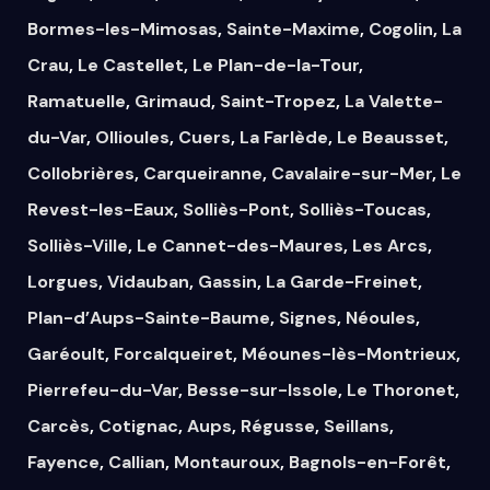
Bormes-les-Mimosas
,
Sainte-Maxime
,
Cogolin
,
La
Crau
,
Le Castellet
,
Le Plan-de-la-Tour
,
Ramatuelle
,
Grimaud
,
Saint-Tropez
,
La Valette-
du-Var
,
Ollioules
,
Cuers
,
La Farlède
,
Le Beausset
,
Collobrières
,
Carqueiranne
,
Cavalaire-sur-Mer
,
Le
Revest-les-Eaux
,
Solliès-Pont
,
Solliès-Toucas
,
Solliès-Ville
,
Le Cannet-des-Maures
,
Les Arcs
,
Lorgues
,
Vidauban
,
Gassin
,
La Garde-Freinet
,
Plan-d’Aups-Sainte-Baume
,
Signes
,
Néoules
,
Garéoult
,
Forcalqueiret
,
Méounes-lès-Montrieux
,
Pierrefeu-du-Var
,
Besse-sur-Issole
,
Le Thoronet
,
Carcès
,
Cotignac
,
Aups
,
Régusse
,
Seillans
,
Fayence
,
Callian
,
Montauroux
,
Bagnols-en-Forêt
,