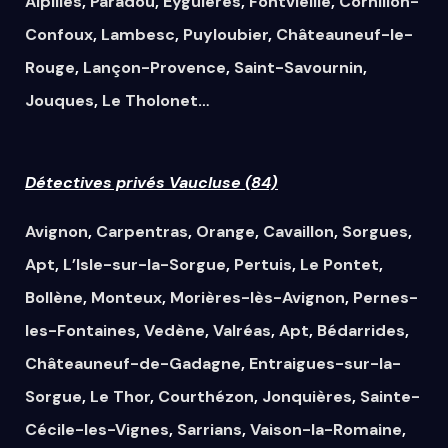
Alpilles
,
Paradou
,
Eyguières
,
Fontvieille
,
Cornillon-
Confoux
,
Lambesc
,
Puyloubier
,
Châteauneuf-le-
Rouge
,
Lançon-Provence
,
Saint-Savournin
,
Jouques
,
Le Tholonet
…
Détectives privés Vaucluse (84)
Avignon
,
Carpentras
,
Orange
,
Cavaillon
,
Sorgues
,
Apt
,
L’Isle-sur-la-Sorgue
,
Pertuis
,
Le Pontet
,
Bollène
,
Monteux
,
Morières-lès-Avignon
,
Pernes-
les-Fontaines
,
Vedène
,
Valréas
,
Apt
,
Bédarrides
,
Châteauneuf-de-Gadagne
,
Entraigues-sur-la-
Sorgue
,
Le Thor
,
Courthézon
,
Jonquières
,
Sainte-
Cécile-les-Vignes
,
Sarrians
,
Vaison-la-Romaine
,