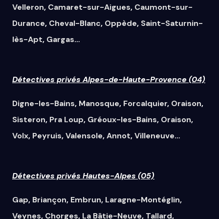
Velleron
,
Camaret-sur-Aigues
,
Caumont-sur-
Durance
,
Cheval-Blanc
,
Oppède
,
Saint-Saturnin-
lès-Apt
,
Gargas
…
Détectives privés Alpes-de-Haute-Provence (04)
Digne-les-Bains
,
Manosque
,
Forcalquier
,
Oraison
,
Sisteron
,
Pra Loup
,
Gréoux-les-Bains
,
Oraison
,
Volx
,
Peyruis
,
Valensole
,
Annot
,
Villeneuve
…
Détectives privés Hautes-Alpes (05)
Gap
,
Briançon
,
Embrun
,
Laragne-Montéglin
,
Veynes
,
Chorges
,
La Bâtie-Neuve
,
Tallard
,