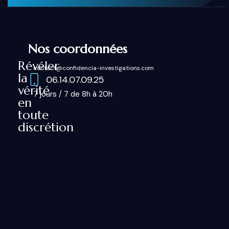
Nos coordonnées
Révéler
contact@confidencia-investigations.com
la
06.14.07.09.25
vérité
7 jours / 7 de 8h à 20h
en
toute
discrétion