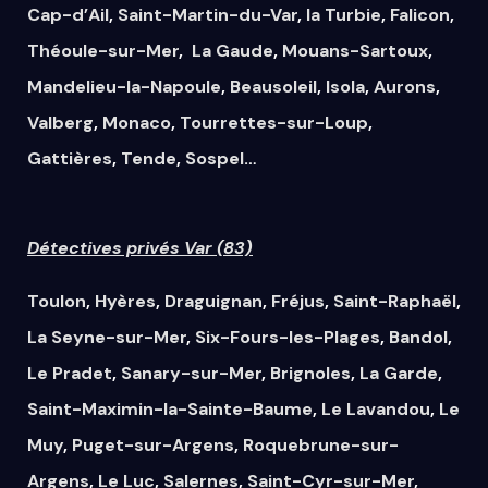
Cap-d’Ail
,
Saint-Martin-du-Var
,
la Turbie
,
Falicon
,
Théoule-sur-Mer
,
La Gaude
,
Mouans-Sartoux
,
Mandelieu-la-Napoule
,
Beausoleil
,
Isola
,
Aurons
,
Valberg
,
Monaco
,
Tourrettes-sur-Loup
,
Gattières
,
Tende
,
Sospel
…
Détectives privés Var (83)
Toulon
,
Hyères
,
Draguignan
,
Fréjus
,
Saint-Raphaël
,
La Seyne-sur-Mer
,
Six-Fours-les-Plages
,
Bandol
,
Le Pradet
,
Sanary-sur-Mer
,
Brignoles
,
La Garde
,
Saint-Maximin-la-Sainte-Baume
,
Le Lavandou
,
Le
Muy
,
Puget-sur-Argens
,
Roquebrune-sur-
Argens
,
Le Luc
,
Salernes
,
Saint-Cyr-sur-Mer
,