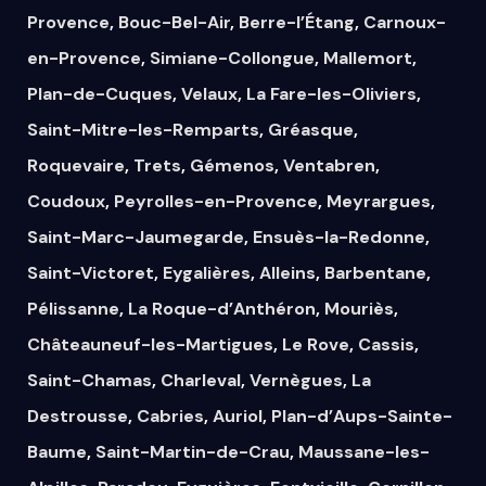
Provence
,
Bouc-Bel-Air
,
Berre-l’Étang
,
Carnoux-
en-Provence
,
Simiane-Collongue
,
Mallemort
,
Plan-de-Cuques
,
Velaux
,
La Fare-les-Oliviers
,
Saint-Mitre-les-Remparts
,
Gréasque
,
Roquevaire
,
Trets
,
Gémenos
,
Ventabren
,
Coudoux
,
Peyrolles-en-Provence
,
Meyrargues
,
Saint-Marc-Jaumegarde
,
Ensuès-la-Redonne
,
Saint-Victoret
,
Eygalières
,
Alleins
,
Barbentane
,
Pélissanne
,
La Roque-d’Anthéron
,
Mouriès
,
Châteauneuf-les-Martigues
,
Le Rove
,
Cassis
,
Saint-Chamas
,
Charleval
,
Vernègues
,
La
Destrousse
,
Cabries
,
Auriol
,
Plan-d’Aups-Sainte-
Baume
,
Saint-Martin-de-Crau
,
Maussane-les-