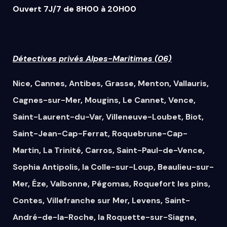
Ouvert 7J/7 de 8H00 à 20H00
Détectives privés Alpes-Maritimes (06)
Nice
,
Cannes
,
Antibes
,
Grasse
,
Menton
,
Vallauris
,
Cagnes-sur-Mer
,
Mougins
,
Le Cannet
,
Vence
,
Saint-Laurent-du-Var
,
Villeneuve-Loubet
,
Biot
,
Saint-Jean-Cap-Ferrat
,
Roquebrune-Cap-
Martin
,
La Trinité
,
Carros
,
Saint-Paul-de-Vence
,
Sophia Antipolis
,
la Colle-sur-Loup
,
Beaulieu-sur-
Mer
,
Éze
,
Valbonne
,
Pégomas
,
Roquefort les pins
,
Contes
,
Villefranche sur Mer
,
Levens
,
Saint-
André-de-la-Roche
,
la Roquette-sur-Siagne
,