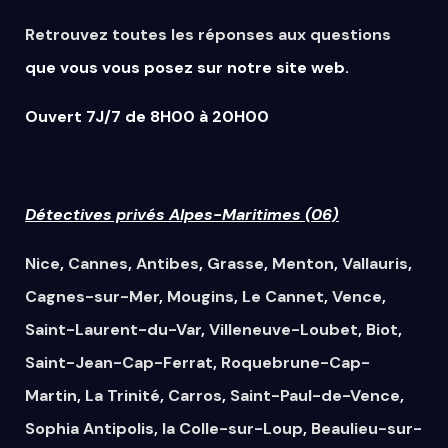
Retrouvez
toutes
les
réponses
aux
questions
que vous vous posez sur notre site web.
Ouvert 7J/7 de 8H00 à 20H00
Détectives privés Alpes-Maritimes (06)
Nice
,
Cannes
,
Antibes
,
Grasse
,
Menton
,
Vallauris
,
Cagnes-sur-Mer
,
Mougins
,
Le Cannet
,
Vence
,
Saint-Laurent-du-Var
,
Villeneuve-Loubet
,
Biot
,
Saint-Jean-Cap-Ferrat
,
Roquebrune-Cap-
Martin
,
La Trinité
,
Carros
,
Saint-Paul-de-Vence
,
Sophia Antipolis
,
la Colle-sur-Loup
,
Beaulieu-sur-