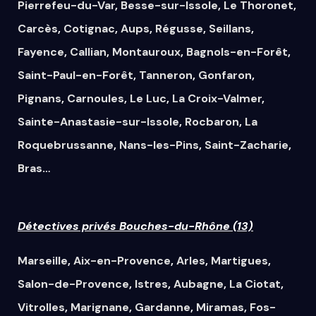
Pierrefeu-du-Var
,
Besse-sur-Issole
,
Le Thoronet
,
Carcès
,
Cotignac
,
Aups
,
Régusse
,
Seillans
,
Fayence
,
Callian
,
Montauroux
,
Bagnols-en-Forêt
,
Saint-Paul-en-Forêt
,
Tanneron
,
Gonfaron
,
Pignans
,
Carnoules
,
Le Luc
,
La Croix-Valmer
,
Sainte-Anastasie-sur-Issole
,
Rocbaron
,
La
Roquebrussanne
,
Nans-les-Pins
,
Saint-Zacharie
,
Bras
…
Détectives privés Bouches-du-Rhône (13)
Marseille
,
Aix-en-Provence
,
Arles
,
Martigues
,
Salon-de-Provence
,
Istres
,
Aubagne
,
La Ciotat
,
Vitrolles
,
Marignane
,
Gardanne
,
Miramas
,
Fos-