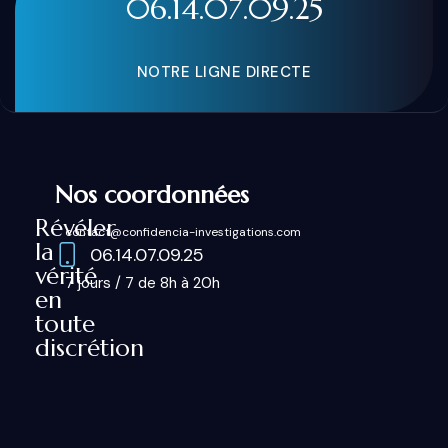
06.14.07.09.25
NOTRE LIGNE DIRECTE
Nos coordonnées
Révéler
contact@confidencia-investigations.com
la
06.14.07.09.25
vérité
7 jours / 7 de 8h à 20h
en
toute
discrétion