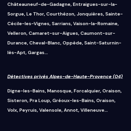
Châteauneuf-de-Gadagne
,
Entraigues-sur-la-
Sorgue
,
Le Thor
,
Courthézon
,
Jonquières
,
Sainte-
Cécile-les-Vignes
,
Sarrians
,
Vaison-la-Romaine
,
Velleron
,
Camaret-sur-Aigues
,
Caumont-sur-
Durance
,
Cheval-Blanc
,
Oppède
,
Saint-Saturnin-
lès-Apt
,
Gargas
…
Détectives privés Alpes-de-Haute-Provence (04)
Digne-les-Bains
,
Manosque
,
Forcalquier
,
Oraison
,
Sisteron
,
Pra Loup
,
Gréoux-les-Bains
,
Oraison
,
Volx
,
Peyruis
,
Valensole
,
Annot
,
Villeneuve
…