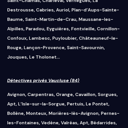
Saint-Chamas
,
Charleval
,
Vernègues
,
La
Destrousse
,
Cabries
,
Auriol
,
Plan-d’Aups-Sainte-
Baume
,
Saint-Martin-de-Crau
,
Maussane-les-
Alpilles
,
Paradou
,
Eyguières
,
Fontvieille
,
Cornillon-
Confoux
,
Lambesc
,
Puyloubier
,
Châteauneuf-le-
Rouge
,
Lançon-Provence
,
Saint-Savournin
,
Jouques
,
Le Tholonet
…
Détectives privés Vaucluse (84)
Avignon
,
Carpentras
,
Orange
,
Cavaillon
,
Sorgues
,
Apt
,
L’Isle-sur-la-Sorgue
,
Pertuis
,
Le Pontet
,
Bollène
,
Monteux
,
Morières-lès-Avignon
,
Pernes-
les-Fontaines
,
Vedène
,
Valréas
,
Apt
,
Bédarrides
,