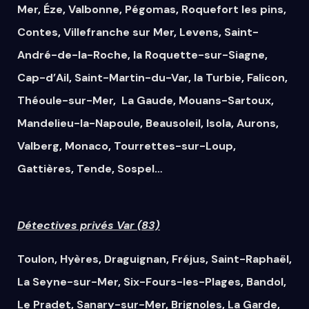
Mer
,
Éze
,
Valbonne
,
Pégomas
,
Roquefort les pins
,
Contes
,
Villefranche sur Mer
,
Levens
,
Saint-
André-de-la-Roche
,
la Roquette-sur-Siagne
,
Cap-d’Ail
,
Saint-Martin-du-Var
,
la Turbie
,
Falicon
,
Théoule-sur-Mer
,
La Gaude
,
Mouans-Sartoux
,
Mandelieu-la-Napoule
,
Beausoleil
,
Isola
,
Aurons
,
Valberg
,
Monaco
,
Tourrettes-sur-Loup
,
Gattières
,
Tende
,
Sospel
…
Détectives privés Var (83)
Toulon
,
Hyères
,
Draguignan
,
Fréjus
,
Saint-Raphaël
,
La Seyne-sur-Mer
,
Six-Fours-les-Plages
,
Bandol
,
Le Pradet
,
Sanary-sur-Mer
,
Brignoles
,
La Garde
,