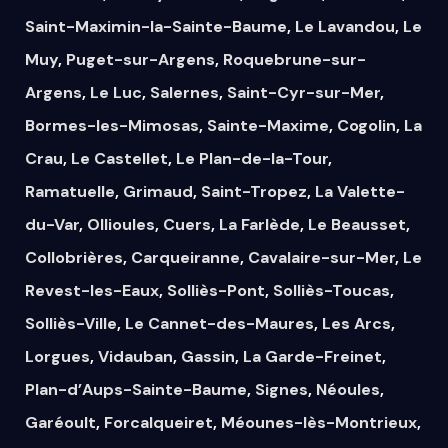
Saint-Maximin-la-Sainte-Baume
,
Le Lavandou
,
Le
Muy
,
Puget-sur-Argens
,
Roquebrune-sur-
Argens
,
Le Luc
,
Salernes
,
Saint-Cyr-sur-Mer
,
Bormes-les-Mimosas
,
Sainte-Maxime
,
Cogolin
,
La
Crau
,
Le Castellet
,
Le Plan-de-la-Tour
,
Ramatuelle
,
Grimaud
,
Saint-Tropez
,
La Valette-
du-Var
,
Ollioules
,
Cuers
,
La Farlède
,
Le Beausset
,
Collobrières
,
Carqueiranne
,
Cavalaire-sur-Mer
,
Le
Revest-les-Eaux
,
Solliès-Pont
,
Solliès-Toucas
,
Solliès-Ville
,
Le Cannet-des-Maures
,
Les Arcs
,
Lorgues
,
Vidauban
,
Gassin
,
La Garde-Freinet
,
Plan-d’Aups-Sainte-Baume
,
Signes
,
Néoules
,
Garéoult
,
Forcalqueiret
,
Méounes-lès-Montrieux
,