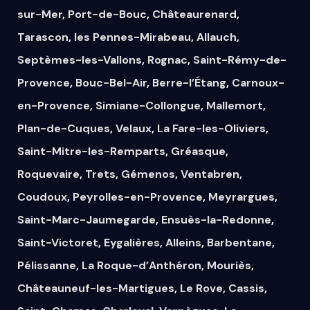
sur-Mer
,
Port-de-Bouc
,
Châteaurenard
,
Tarascon
,
les Pennes-Mirabeau
,
Allauch
,
Septèmes-les-Vallons
,
Rognac
,
Saint-Rémy-de-
Provence
,
Bouc-Bel-Air
,
Berre-l’Étang
,
Carnoux-
en-Provence
,
Simiane-Collongue
,
Mallemort
,
Plan-de-Cuques
,
Velaux
,
La Fare-les-Oliviers
,
Saint-Mitre-les-Remparts
,
Gréasque
,
Roquevaire
,
Trets
,
Gémenos
,
Ventabren
,
Coudoux
,
Peyrolles-en-Provence
,
Meyrargues
,
Saint-Marc-Jaumegarde
,
Ensuès-la-Redonne
,
Saint-Victoret
,
Eygalières
,
Alleins
,
Barbentane
,
Pélissanne
,
La Roque-d’Anthéron
,
Mouriès
,
Châteauneuf-les-Martigues
,
Le Rove
,
Cassis
,