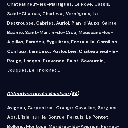
Châteauneuf-les-Martigues
,
Le Rove
,
Cassis
,
Saint-Chamas
,
Charleval
,
Vernègues
,
La
Destrousse
,
Cabries
,
Auriol
,
Plan-d’Aups-Sainte-
Baume
,
Saint-Martin-de-Crau
,
Maussane-les-
Alpilles
,
Paradou
,
Eyguières
,
Fontvieille
,
Cornillon-
Confoux
,
Lambesc
,
Puyloubier
,
Châteauneuf-le-
Rouge
,
Lançon-Provence
,
Saint-Savournin
,
Jouques
,
Le Tholonet
…
Détectives privés Vaucluse (84)
Avignon
,
Carpentras
,
Orange
,
Cavaillon
,
Sorgues
,
Apt
,
L’Isle-sur-la-Sorgue
,
Pertuis
,
Le Pontet
,
Bollène
,
Monteux
,
Morières-lès-Avignon
,
Pernes-