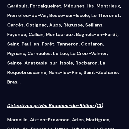
Garéoult
,
Forcalqueiret
,
Méounes-lès-Montrieux
,
Pierrefeu-du-Var
,
Besse-sur-Issole
,
Le Thoronet
,
Carcès
,
Cotignac
,
Aups
,
Régusse
,
Seillans
,
Fayence
,
Callian
,
Montauroux
,
Bagnols-en-Forêt
,
Saint-Paul-en-Forêt
,
Tanneron
,
Gonfaron
,
Pignans
,
Carnoules
,
Le Luc
,
La Croix-Valmer
,
Sainte-Anastasie-sur-Issole
,
Rocbaron
,
La
Roquebrussanne
,
Nans-les-Pins
,
Saint-Zacharie
,
Bras
…
Détectives privés Bouches-du-Rhône (13)
Marseille
,
Aix-en-Provence
,
Arles
,
Martigues
,