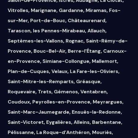
Salon-de-Provence
,
Istres
,
Aubagne
,
La Ciotat
,
Vitrolles
,
Marignane
,
Gardanne
,
Miramas
,
Fos-
sur-Mer
,
Port-de-Bouc
,
Châteaurenard
,
Tarascon
,
les Pennes-Mirabeau
,
Allauch
,
Septèmes-les-Vallons
,
Rognac
,
Saint-Rémy-de-
Provence
,
Bouc-Bel-Air
,
Berre-l’Étang
,
Carnoux-
en-Provence
,
Simiane-Collongue
,
Mallemort
,
Plan-de-Cuques
,
Velaux
,
La Fare-les-Oliviers
,
Saint-Mitre-les-Remparts
,
Gréasque
,
Roquevaire
,
Trets
,
Gémenos
,
Ventabren
,
Coudoux
,
Peyrolles-en-Provence
,
Meyrargues
,
Saint-Marc-Jaumegarde
,
Ensuès-la-Redonne
,
Saint-Victoret
,
Eygalières
,
Alleins
,
Barbentane
,
Pélissanne
,
La Roque-d’Anthéron
,
Mouriès
,