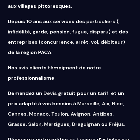
aux villages pittoresques.
Depuis 10 ans aux services des
particuliers
(
infidélité
, garde, pension,
fugue
,
disparu
) et des
entreprises
(
concurrence
,
arrêt
,
vol
,
débiteur
)
de la région PACA.
Nos
avis
clients témoignent de notre
professionnalisme.
Demandez un
Devis
gratuit pour un
tarif
et un
prix
adapté à vos besoins à
Marseille
,
Aix
,
Nice
,
Cannes
,
Monaco
,
Toulon
,
Avignon
,
Antibes
,
Grasse
,
Salon
,
Martigues
,
Draguignan
ou
Fréjus
.
Découvrez notre métier au travers d’articles sur