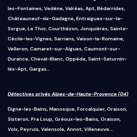
les-Fontaines
,
Vedène
,
Valréas
,
Apt
,
Bédarrides
,
Châteauneuf-de-Gadagne
,
Entraigues-sur-la-
Sorgue
,
Le Thor
,
Courthézon
,
Jonquières
,
Sainte-
Cécile-les-Vignes
,
Sarrians
,
Vaison-la-Romaine
,
Velleron
,
Camaret-sur-Aigues
,
Caumont-sur-
Durance
,
Cheval-Blanc
,
Oppède
,
Saint-Saturnin-
lès-Apt
,
Gargas
…
Détectives privés Alpes-de-Haute-Provence (04)
Digne-les-Bains
,
Manosque
,
Forcalquier
,
Oraison
,
Sisteron
,
Pra Loup
,
Gréoux-les-Bains
,
Oraison
,
Volx
,
Peyruis
,
Valensole
,
Annot
,
Villeneuve
…