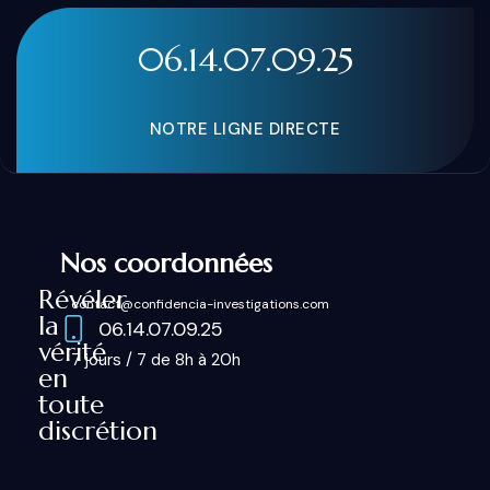
06.14.07.09.25
NOTRE LIGNE DIRECTE
Nos coordonnées
Révéler
contact@confidencia-investigations.com
la
06.14.07.09.25
vérité
7 jours / 7 de 8h à 20h
en
toute
discrétion