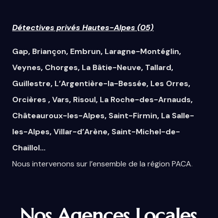
Détectives privés Hautes-Alpes (05)
Gap
,
Briançon
,
Embrun
,
Laragne-Montéglin
,
Veynes
,
Chorges
,
La Bâtie-Neuve
,
Tallard
,
Guillestre
,
L’Argentière-la-Bessée
,
Les Orres
,
Orcières
,
Vars
,
Risoul
,
La Roche-des-Arnauds
,
Châteauroux-les-Alpes
,
Saint-Firmin
,
La Salle-
les-Alpes
,
Villar-d’Arène
,
Saint-Michel-de-
Chaillol
…
Nous
intervenons
sur
l’ensemble
de la région PACA
.
Nos Agences Locales