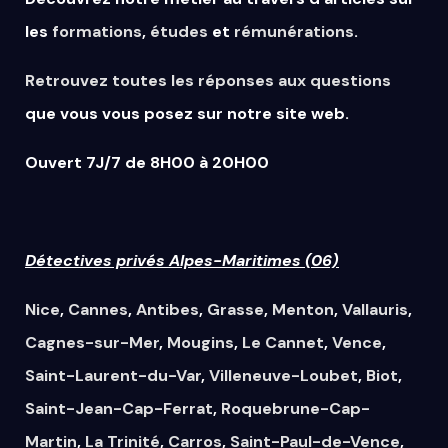
les
formations
,
études
et
rémunérations
.
Retrouvez
toutes
les
réponses
aux
questions
que vous vous posez sur notre site web.
Ouvert 7J/7 de 8H00 à 20H00
Détectives privés Alpes-Maritimes (06)
Nice
,
Cannes
,
Antibes
,
Grasse
,
Menton
,
Vallauris
,
Cagnes-sur-Mer
,
Mougins
,
Le Cannet
,
Vence
,
Saint-Laurent-du-Var
,
Villeneuve-Loubet
,
Biot
,
Saint-Jean-Cap-Ferrat
,
Roquebrune-Cap-
Martin
,
La Trinité
,
Carros
,
Saint-Paul-de-Vence
,