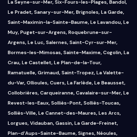
La Seyne-sur-Mer
,
Six-Fours-les-Plages
,
Bandol
,
Le Pradet
,
Sanary-sur-Mer
,
Brignoles
,
La Garde
,
Saint-Maximin-la-Sainte-Baume
,
Le Lavandou
,
Le
Muy
,
Puget-sur-Argens
,
Roquebrune-sur-
Argens
,
Le Luc
,
Salernes
,
Saint-Cyr-sur-Mer
,
Bormes-les-Mimosas
,
Sainte-Maxime
,
Cogolin
,
La
Crau
,
Le Castellet
,
Le Plan-de-la-Tour
,
Ramatuelle
,
Grimaud
,
Saint-Tropez
,
La Valette-
du-Var
,
Ollioules
,
Cuers
,
La Farlède
,
Le Beausset
,
Collobrières
,
Carqueiranne
,
Cavalaire-sur-Mer
,
Le
Revest-les-Eaux
,
Solliès-Pont
,
Solliès-Toucas
,
Solliès-Ville
,
Le Cannet-des-Maures
,
Les Arcs
,
Lorgues
,
Vidauban
,
Gassin
,
La Garde-Freinet
,
Plan-d’Aups-Sainte-Baume
,
Signes
,
Néoules
,