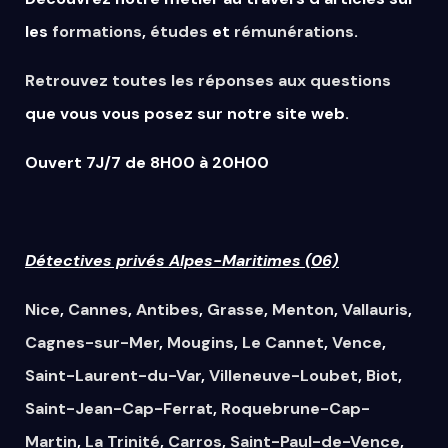
les
formations
,
études
et
rémunérations
.
Retrouvez
toutes
les
réponses
aux
questions
que vous vous posez sur notre site web.
Ouvert 7J/7 de 8H00 à 20H00
Détectives privés Alpes-Maritimes (06)
Nice
,
Cannes
,
Antibes
,
Grasse
,
Menton
,
Vallauris
,
Cagnes-sur-Mer
,
Mougins
,
Le Cannet
,
Vence
,
Saint-Laurent-du-Var
,
Villeneuve-Loubet
,
Biot
,
Saint-Jean-Cap-Ferrat
,
Roquebrune-Cap-
Martin
,
La Trinité
,
Carros
,
Saint-Paul-de-Vence
,