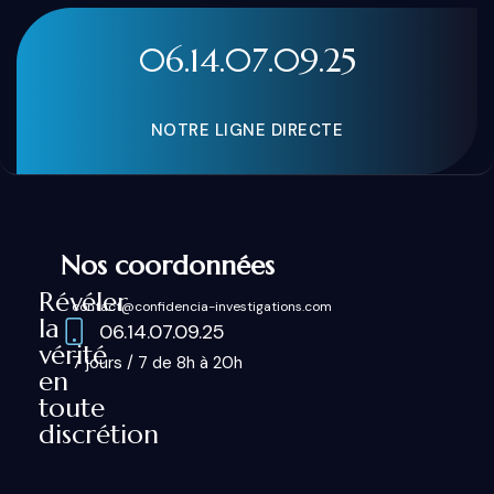
06.14.07.09.25
NOTRE LIGNE DIRECTE
Nos coordonnées
Révéler
contact@confidencia-investigations.com
la
06.14.07.09.25
vérité
7 jours / 7 de 8h à 20h
en
toute
discrétion