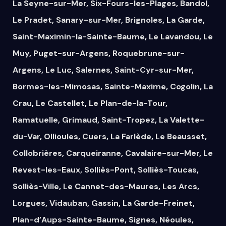
La Seyne-sur-Mer
,
Six-Fours-les-Plages
,
Bandol
,
Le Pradet
,
Sanary-sur-Mer
,
Brignoles
,
La Garde
,
Saint-Maximin-la-Sainte-Baume
,
Le Lavandou
,
Le
Muy
,
Puget-sur-Argens
,
Roquebrune-sur-
Argens
,
Le Luc
,
Salernes
,
Saint-Cyr-sur-Mer
,
Bormes-les-Mimosas
,
Sainte-Maxime
,
Cogolin
,
La
Crau
,
Le Castellet
,
Le Plan-de-la-Tour
,
Ramatuelle
,
Grimaud
,
Saint-Tropez
,
La Valette-
du-Var
,
Ollioules
,
Cuers
,
La Farlède
,
Le Beausset
,
Collobrières
,
Carqueiranne
,
Cavalaire-sur-Mer
,
Le
Revest-les-Eaux
,
Solliès-Pont
,
Solliès-Toucas
,
Solliès-Ville
,
Le Cannet-des-Maures
,
Les Arcs
,
Lorgues
,
Vidauban
,
Gassin
,
La Garde-Freinet
,
Plan-d’Aups-Sainte-Baume
,
Signes
,
Néoules
,