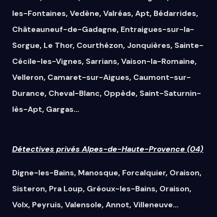
les-Fontaines
,
Vedène
,
Valréas
,
Apt
,
Bédarrides
,
Châteauneuf-de-Gadagne
,
Entraigues-sur-la-
Sorgue
,
Le Thor
,
Courthézon
,
Jonquières
,
Sainte-
Cécile-les-Vignes
,
Sarrians
,
Vaison-la-Romaine
,
Velleron
,
Camaret-sur-Aigues
,
Caumont-sur-
Durance
,
Cheval-Blanc
,
Oppède
,
Saint-Saturnin-
lès-Apt
,
Gargas
…
Détectives privés Alpes-de-Haute-Provence (04)
Digne-les-Bains
,
Manosque
,
Forcalquier
,
Oraison
,
Sisteron
,
Pra Loup
,
Gréoux-les-Bains
,
Oraison
,
Volx
,
Peyruis
,
Valensole
,
Annot
,
Villeneuve
…