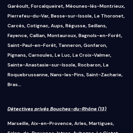
Garéoult
,
Forcalqueiret
,
Méounes-lès-Montrieux
,
Pierrefeu-du-Var
,
Besse-sur-Issole
,
Le Thoronet
,
Carcès
,
Cotignac
,
Aups
,
Régusse
,
Seillans
,
Fayence
,
Callian
,
Montauroux
,
Bagnols-en-Forêt
,
Saint-Paul-en-Forêt
,
Tanneron
,
Gonfaron
,
Pignans
,
Carnoules
,
Le Luc
,
La Croix-Valmer
,
Sainte-Anastasie-sur-Issole
,
Rocbaron
,
La
Roquebrussanne
,
Nans-les-Pins
,
Saint-Zacharie
,
Bras
…
Détectives privés Bouches-du-Rhône (13)
Marseille
,
Aix-en-Provence
,
Arles
,
Martigues
,