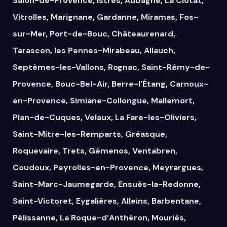
Salon-de-Provence
,
Istres
,
Aubagne
,
La Ciotat
,
Vitrolles
,
Marignane
,
Gardanne
,
Miramas
,
Fos-
sur-Mer
,
Port-de-Bouc
,
Châteaurenard
,
Tarascon
,
les Pennes-Mirabeau
,
Allauch
,
Septèmes-les-Vallons
,
Rognac
,
Saint-Rémy-de-
Provence
,
Bouc-Bel-Air
,
Berre-l’Étang
,
Carnoux-
en-Provence
,
Simiane-Collongue
,
Mallemort
,
Plan-de-Cuques
,
Velaux
,
La Fare-les-Oliviers
,
Saint-Mitre-les-Remparts
,
Gréasque
,
Roquevaire
,
Trets
,
Gémenos
,
Ventabren
,
Coudoux
,
Peyrolles-en-Provence
,
Meyrargues
,
Saint-Marc-Jaumegarde
,
Ensuès-la-Redonne
,
Saint-Victoret
,
Eygalières
,
Alleins
,
Barbentane
,
Pélissanne
,
La Roque-d’Anthéron
,
Mouriès
,