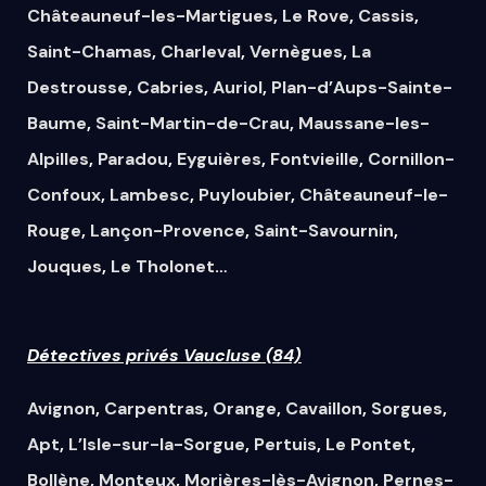
Châteauneuf-les-Martigues
,
Le Rove
,
Cassis
,
Saint-Chamas
,
Charleval
,
Vernègues
,
La
Destrousse
,
Cabries
,
Auriol
,
Plan-d’Aups-Sainte-
Baume
,
Saint-Martin-de-Crau
,
Maussane-les-
Alpilles
,
Paradou
,
Eyguières
,
Fontvieille
,
Cornillon-
Confoux
,
Lambesc
,
Puyloubier
,
Châteauneuf-le-
Rouge
,
Lançon-Provence
,
Saint-Savournin
,
Jouques
,
Le Tholonet
…
Détectives privés Vaucluse (84)
Avignon
,
Carpentras
,
Orange
,
Cavaillon
,
Sorgues
,
Apt
,
L’Isle-sur-la-Sorgue
,
Pertuis
,
Le Pontet
,
Bollène
,
Monteux
,
Morières-lès-Avignon
,
Pernes-