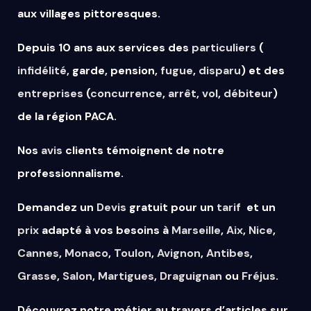
aux villages pittoresques.
Depuis 10 ans aux services des
particuliers
(
infidélité
, garde, pension,
fugue
,
disparu
) et des
entreprises
(
concurrence
,
arrêt
,
vol
,
débiteur
)
de la région PACA.
Nos
avis
clients témoignent de notre
professionnalisme.
Demandez un
Devis
gratuit pour un
tarif
et un
prix
adapté à vos besoins à
Marseille
,
Aix
,
Nice
,
Cannes
,
Monaco
,
Toulon
,
Avignon
,
Antibes
,
Grasse
,
Salon
,
Martigues
,
Draguignan
ou
Fréjus
.
Découvrez notre métier au travers d’articles sur