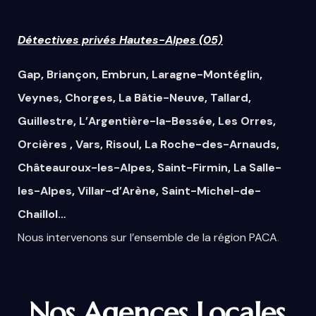
Détectives privés Hautes-Alpes (05)
Gap
,
Briançon
,
Embrun
,
Laragne-Montéglin
,
Veynes
,
Chorges
,
La Bâtie-Neuve
,
Tallard
,
Guillestre
,
L’Argentière-la-Bessée
,
Les Orres
,
Orcières
,
Vars
,
Risoul
,
La Roche-des-Arnauds
,
Châteauroux-les-Alpes
,
Saint-Firmin
,
La Salle-
les-Alpes
,
Villar-d’Arène
,
Saint-Michel-de-
Chaillol
…
Nous
intervenons
sur
l’ensemble
de la région PACA
.
Nos Agences Locales